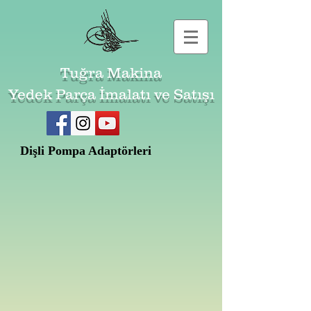
Tuğra Makina
Yedek Parça İmalatı ve Satışı
Dişli Pompa Adaptörleri