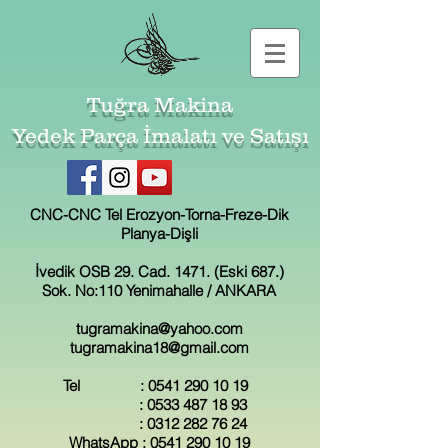
Tuğra Makina
Yedek Parça İmalatı ve Satışı
CNC-CNC Tel Erozyon-Torna-Freze-Dik
Planya-Dişli
İvedik OSB 29. Cad. 1471. (Eski 687.)
Sok. No:110 Yenimahalle / ANKARA
tugramakina@yahoo.com
tugramakina18@gmail.com
Tel :
0541 290 10 19
:
0533 487 18 93
:
0312 282 76 24
WhatsApp :
0541 290 10 19